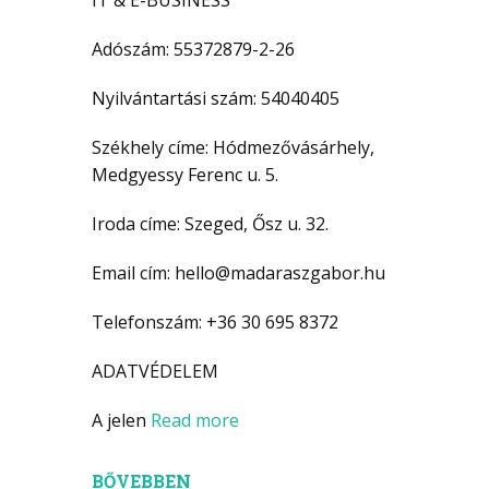
IT & E-BUSINESS
Adószám: 55372879-2-26
Nyilvántartási szám: 54040405
Székhely címe: Hódmezővásárhely,
Medgyessy Ferenc u. 5.
Iroda címe: Szeged, Ősz u. 32.
Email cím: hello@madaraszgabor.hu
Telefonszám: +36 30 695 8372
ADATVÉDELEM
A jelen
Read more
BŐVEBBEN