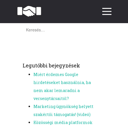
Ajánlat kérése
Keresés:
Magamról
Referenciák
Legutóbbi bejegyzések
Charity
Miért érdemes Google
Támogatás
hirdetéseket használnia, ha
nem akar lemaradni a
✆ +36 30 695 8372
versenytársaitól?
Marketing ügynökség helyett
szakértői támogatás! (videó)
Közösségi média platformok