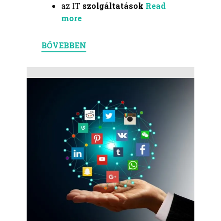
az IT
szolgáltatások
Read
more
BŐVEBBEN